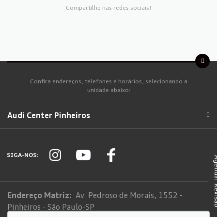
Compartilhe nas redes sociais!
Confira endereços, telefones e horários, selecionando a
unidade abaixo:
Audi Center Pinheiros
SIGA-NOS:
Agendar
Endereço Matriz:
Av. Pedroso de Morais, 1552 -
Pinheiros - São Paulo-SP