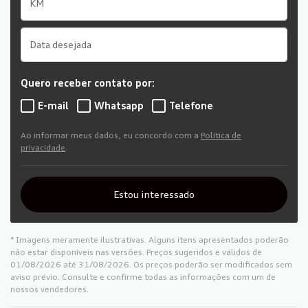
Quero receber contato por:
E-mail
Whatsapp
Telefone
Ao informar meus dados, eu concordo com a
Política de
privacidade
.
Estou interessado
* Imagens meramente ilustrativas. Alguns itens apresentados poderão
não estar disponíveis nas versões. Preços sugeridos e válidos de
01/08/2026 até 31/08/2026. Os preços poderão ser modificados sem
aviso prévio. Consulte e confirme todas as informações com um de
nossos vendedores.