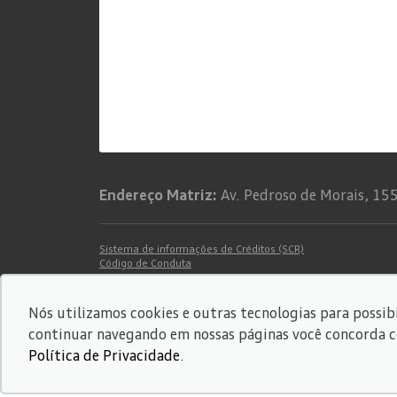
Endereço Matriz:
Av. Pedroso de Morais, 155
Sistema de informações de Créditos (SCR)
Código de Conduta
© Copyright 2026
-
AutoForce - Todos os direitos reserva
Nós utilizamos cookies e outras tecnologias para possibi
Confira a nossa
Política de privacidade
.
continuar navegando em nossas páginas você concorda com
Política de Privacidade
.